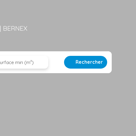
| BERNEX
Rechercher
urface min (m²)