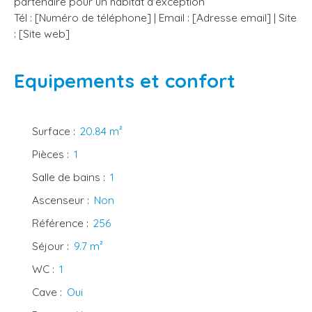
partenaire pour un habitat d'exception
Tél : [Numéro de téléphone] | Email : [Adresse email] | Site
: [Site web]
Equipements et confort
Surface
:
20.84
m²
Pièces
:
1
Salle de bains
:
1
Ascenseur
:
Non
Référence
:
256
Séjour
:
9.7
m²
WC
:
1
Cave
:
Oui