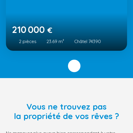
210 000
€
2
pièces
23.69
m²
Châtel 74390
Vous ne trouvez pas
la propriété de vos rêves ?