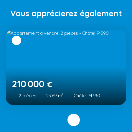
Vous apprécierez
également
210 000
€
2
pièces
23.69
m²
Châtel 74390